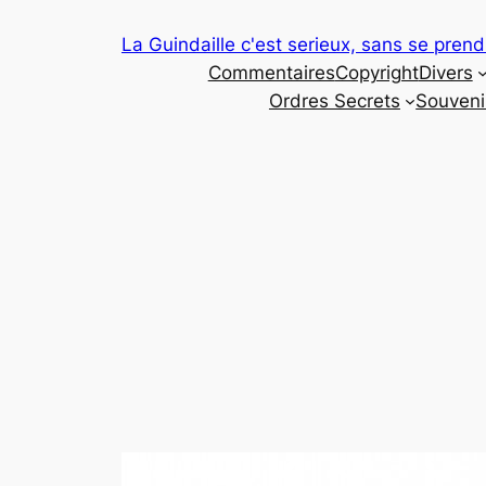
Aller
La Guindaille c'est serieux, sans se prend
au
Commentaires
Copyright
Divers
contenu
Ordres Secrets
Souveni