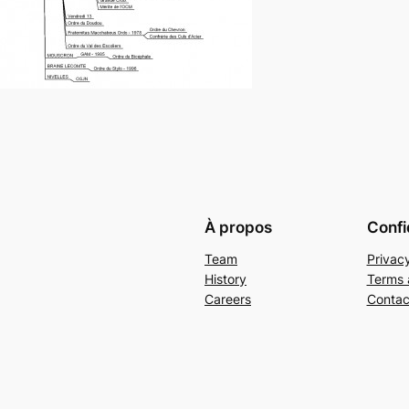
À propos
Confi
Team
Privacy
History
Terms 
Careers
Contac