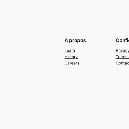
À propos
Confi
Team
Privacy
History
Terms 
Careers
Contac