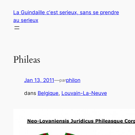
Aller
La Guindaille c'est serieux, sans se prendre
au
au serieux
contenu
Phileas
Jan 13, 2011
—
philon
par
dans
Belgique
, 
Louvain-La-Neuve