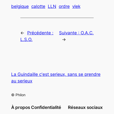
belgique
calotte
LLN
ordre
vlek
←
Précédente :
Suivante :
O.A.C.
L.S.O.
→
La Guindaille c'est serieux, sans se prendre
au serieux
© Philon
À propos
Confidentialité
Réseaux sociaux